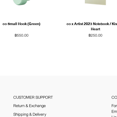
co Small Hook (Green)
co x Artist 2023 Notebook / Ki
Heart
฿
550.00
฿
250.00
CUSTOMER SUPPORT
CO
Return & Exchange
For
Em
Shipping & Delivery