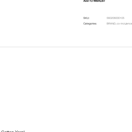
ADD TO WISHLIST
SKU:
560206000105
Categories:
BRAND
,
co-incidenc