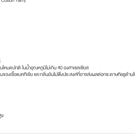
% Cotton Yarn)
้
ในโหมดปกติ ในน้ำอุณหภูมิไม่เกิน 40 องศาเซลเซียส
ของเชื้อแบคทีเรีย และกลิ่นอันไม่พึงประสงค์ที่อาจส่งผลต่อกระดาษทิชชูด้าน
ูง