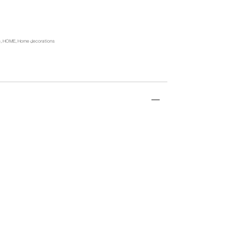
e
,
HOME
,
Home decorations