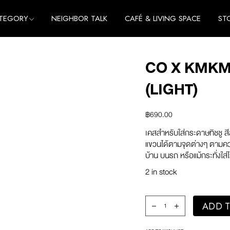
TEGORY
NEIGHBOR TALK
CAFÉ & LIVING SPACE
ST
me
e
CO X KMKM
thing
me
(LIGHT)
cessories
e
thing
฿
690.00
cessories
เคสสำหรับใส่กระดาษทิชชู
แขวนได้ตามจุดต่างๆ ตามควา
บ้าน บนรถ หรือแม้กระทั่งใส
2 in stock
co x Kmkm Tissue Case 
ADD T