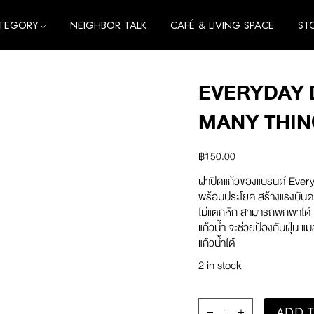
TEGORY
NEIGHBOR TALK
CAFÉ & LIVING SPACE
ST
me
e
EVERYDAY 
thing
me
MANY THIN
cessories
e
thing
BUT I WAN
฿
150.00
cessories
(WHITE)
ฝาปิดแก้วของแบรนด์ Everyd
พร้อมประโยค สร้างแรงบันดา
ไม่แตกหัก สามารถพกพาได้ 
แก้วน้ำ จะช่วยป้องกันฝุ่น
แก้วน้ำได้
2 in stock
Everyday Drink Cover
ADD T