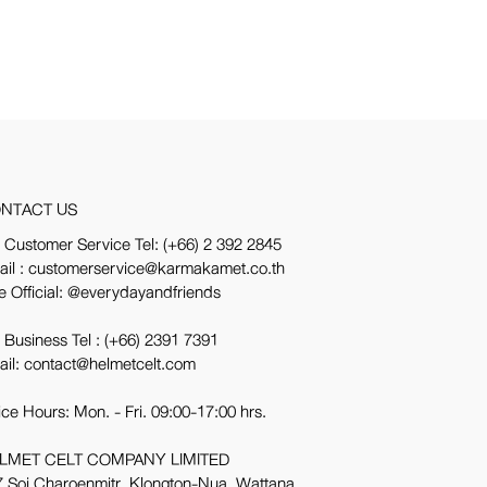
NTACT US
 Customer Service Tel:
(+66) 2 392 2845
ail : customerservice@karmakamet.co.th
e Official:
@everydayandfriends
 Business Tel :
(+66) 2391 7391
ail: contact@helmetcelt.com
ice Hours: Mon. - Fri. 09:00-17:00 hrs.
LMET CELT COMPANY LIMITED
 Soi Charoenmitr, Klongton-Nua, Wattana,