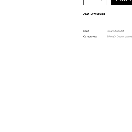
ADD TO WISHLIST
SKU:
260210040201
Categories:
BRAND
,
Cups / glasse