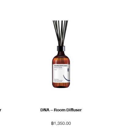
r
DNA – Room Diffuser
฿
1,350.00