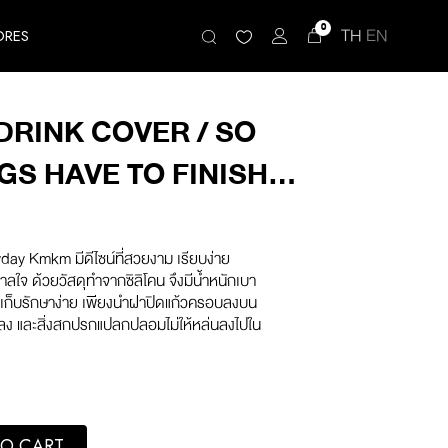
0
TH
EN
ORES
DRINK COVER / SO
GS HAVE TO FINISH
NA STAY COOL
ay Kmkm มีดีไซน์ที่สวยงาม เรียบง่าย
ลใจ ด้วยวัสดุทำจากซิลิโคน จึงมีน้ำหนักเบา
เก็บรักษาง่าย เพียงนำฝาปิดแก้วครอบลงบน
 แมลง และสิ่งสกปรกแปลกปลอมไม่ให้หล่นลงไปใน
 / SO MANY THINGS HAVE TO FINISH BUT I WANNA STAY COOL (Whit
O CART