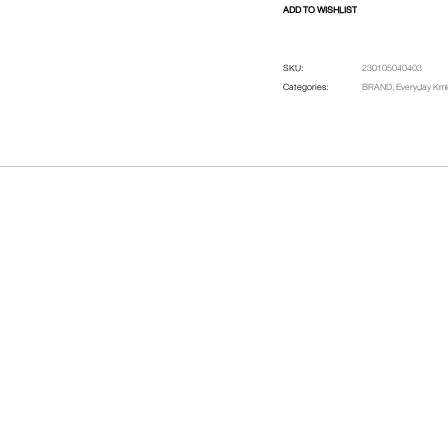
ADD TO WISHLIST
SKU:
230105040403
Categories:
BRAND
,
Everyday K