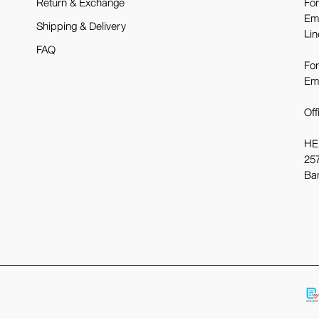
Return & Exchange
For
Em
Shipping & Delivery
Lin
FAQ
For
Em
Off
HE
257
Ba