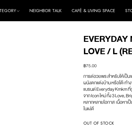
TEGORY
NEIGHBOR TALK
CAFÉ & LIVING SPACE
ST
me
e
EVERYDAY 
thing
me
LOVE / L (R
cessories
e
thing
฿
75.00
cessories
การด์อวยพร สําหรับให้เป็นข
ผนังตกแต่งบ้าน หรือโต๊ะทำ
แบรนด์ Everyday Kmkm ที
จาก Icon ใหม่ ทั้ง 3 Love, 
หลากหลายโอกาส เนื้อหาเป็น
ในแง่ดี
OUT OF STOCK