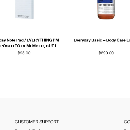
day Note Pad / EVERYTHING I’M
Everyday Basic – Body Care L
POSED TO REMEMBER, BUT I
CAN NOT (White)
฿
95.00
฿
690.00
CUSTOMER SUPPORT
CO