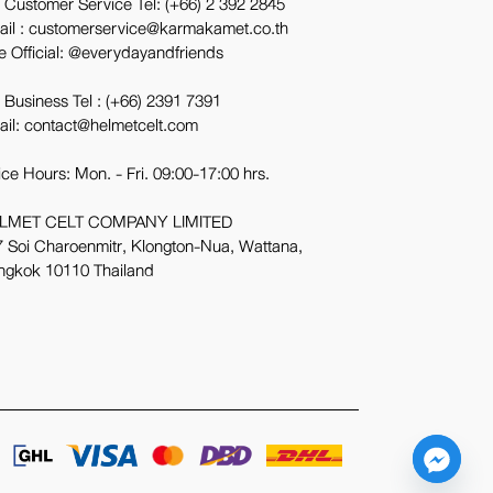
 Customer Service Tel:
(+66) 2 392 2845
ail : customerservice@karmakamet.co.th
e Official:
@everydayandfriends
 Business Tel :
(+66) 2391 7391
ail: contact@helmetcelt.com
ice Hours: Mon. - Fri. 09:00-17:00 hrs.
LMET CELT COMPANY LIMITED
 Soi Charoenmitr, Klongton-Nua, Wattana,
ngkok 10110 Thailand