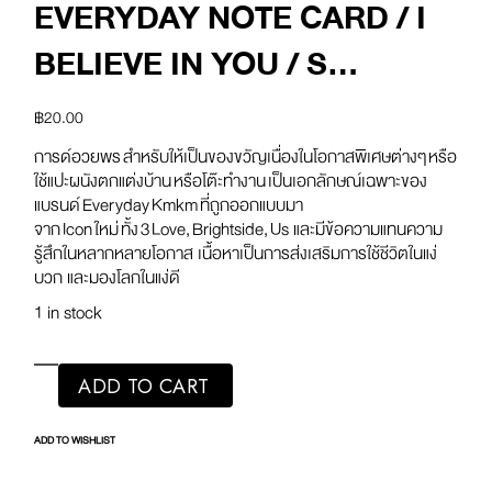
EVERYDAY NOTE CARD / I
BELIEVE IN YOU / S
(GREEN)
฿
20.00
การด์อวยพร สําหรับให้เป็นของขวัญเนื่องในโอกาสพิเศษต่างๆ หรือ
ใช้แปะผนังตกแต่งบ้าน หรือโต๊ะทำงาน เป็นเอกลักษณ์เฉพาะของ
แบรนด์ Everyday Kmkm ที่ถูกออกแบบมา
จาก Icon ใหม่ ทั้ง 3 Love, Brightside, Us และมีข้อความแทนความ
รู้สึกในหลากหลายโอกาส เนื้อหาเป็นการส่งเสริมการใช้ชีวิตในแง่
บวก และมองโลกในแง่ดี
1 in stock
ADD TO CART
ADD TO WISHLIST