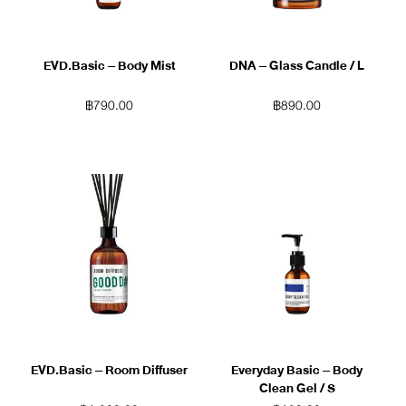
EVD.Basic – Body Mist
DNA – Glass Candle / L
฿
790.00
฿
890.00
EVD.Basic – Room Diffuser
Everyday Basic – Body
Clean Gel / S