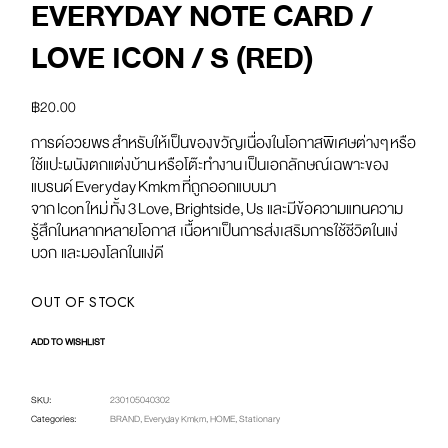
EVERYDAY NOTE CARD /
LOVE ICON / S (RED)
฿
20.00
การด์อวยพร สําหรับให้เป็นของขวัญเนื่องในโอกาสพิเศษต่างๆ หรือ
ใช้แปะผนังตกแต่งบ้าน หรือโต๊ะทำงาน เป็นเอกลักษณ์เฉพาะของ
แบรนด์ Everyday Kmkm ที่ถูกออกแบบมา
จาก Icon ใหม่ ทั้ง 3 Love, Brightside, Us และมีข้อความแทนความ
รู้สึกในหลากหลายโอกาส เนื้อหาเป็นการส่งเสริมการใช้ชีวิตในแง่
บวก และมองโลกในแง่ดี
OUT OF STOCK
ADD TO WISHLIST
SKU:
230105040302
Categories:
BRAND
,
Everyday Kmkm
,
HOME
,
Stationary