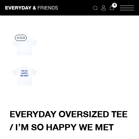
Skip
0
to
the
content
SOLD
EVERYDAY OVERSIZED TEE
/ I’M SO HAPPY WE MET