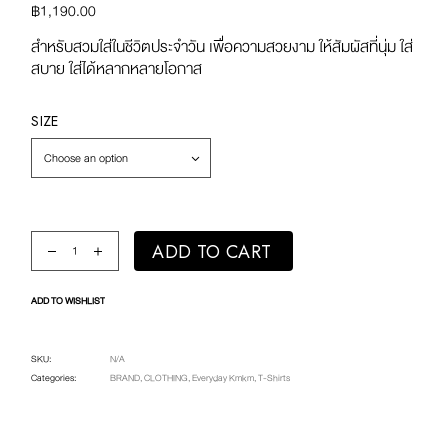
฿
1,190.00
สำหรับสวมใส่ในชีวิตประจำวัน เพื่อความสวยงาม ให้สัมผัสที่นุ่ม ใส่
สบาย ใส่ได้หลากหลายโอกาส
SIZE
Choose an option
Everyday Oversized Tee / I’M SO HAPPY WE MET quantity
ADD TO CART
ADD TO WISHLIST
SKU:
N/A
Categories:
BRAND
,
CLOTHING
,
Everyday Kmkm
,
T-Shirts