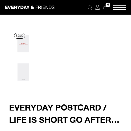
Skip
0
to
the
content
SOLD
EVERYDAY POSTCARD /
LIFE IS SHORT GO AFTER