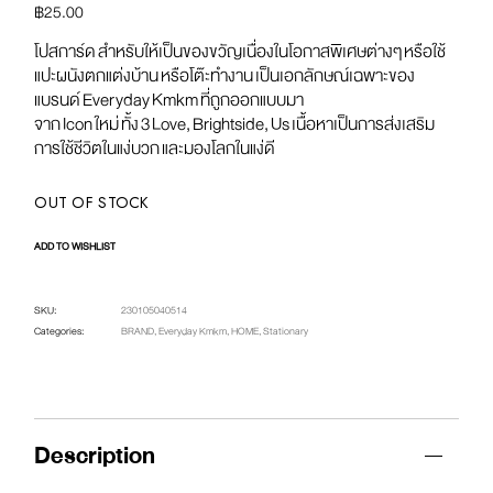
WHAT YOU LOVE (WHITE)
฿
25.00
โปสการ์ด สําหรับให้เป็นของขวัญเนื่องในโอกาสพิเศษต่างๆ หรือใช้
แปะผนังตกแต่งบ้าน หรือโต๊ะทำงาน เป็นเอกลักษณ์เฉพาะของ
แบรนด์ Everyday Kmkm ที่ถูกออกแบบมา
จาก Icon ใหม่ ทั้ง 3 Love, Brightside, Us เนื้อหาเป็นการส่งเสริม
การใช้ชีวิตในแง่บวก และมองโลกในแง่ดี
OUT OF STOCK
ADD TO WISHLIST
SKU:
230105040514
Categories:
BRAND
,
Everyday Kmkm
,
HOME
,
Stationary
Description