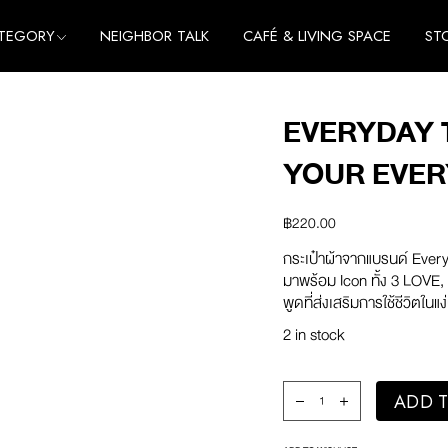
TEGORY
NEIGHBOR TALK
CAFÉ & LIVING SPACE
ST
me
e
EVERYDAY T
thing
me
YOUR EVER
cessories
e
thing
฿
220.00
cessories
กระเป๋าผ้าจากแบรนด์ Eve
มาพร้อม Icon ทั้ง 3 LOV
พูดที่ส่งเสริมการใช้ชีวิตในแ
2 in stock
Everyday Tote Bag / I
ADD T