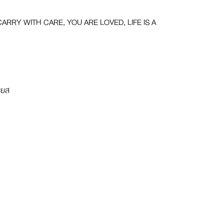
 CARRY WITH CARE, YOU ARE LOVED, LIFE IS A
ซียส