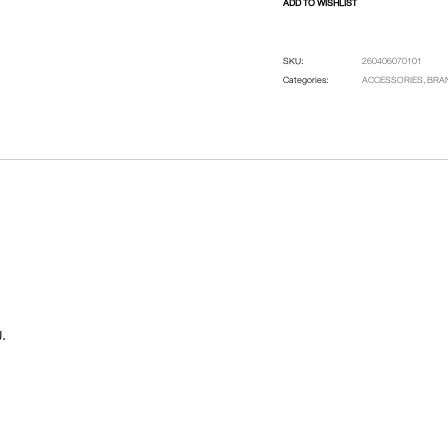
ADD TO WISHLIST
SKU:
260406070101
Categories:
ACCESSORIES
,
BRA
.