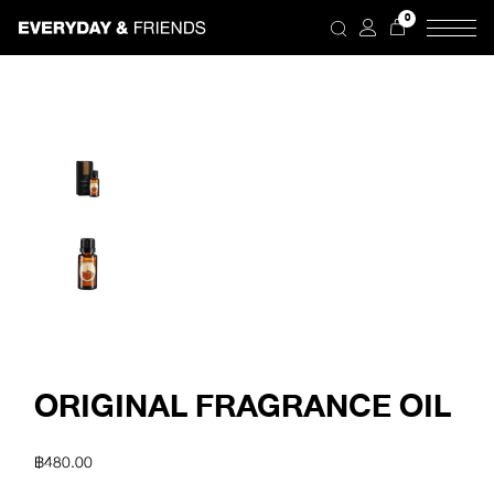
Skip
0
to
the
content
ORIGINAL FRAGRANCE OIL
฿
480.00