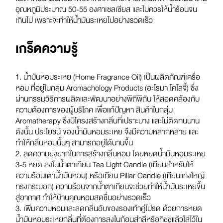
อุณหภูมิประมาณ 50-55 องศาเซลเซียส และไม่ควรให้น้ำร้อนจน
เกินไป เพราะจะทำให้น้ำมันระเหยไปอย่างรวดเร็ว
เกร็ดความรู้
1. น้ำมันหอมระเหย (Home Fragrance Oil) เป็นผลิตภัณฑ์เครื่อ
หอม ที่อยู่ในกลุ่ม Aromachology Products (อะโรมา โคโลจี้) ซึ่ง
ผ่านกรรมวิธีการผลิตและพัฒนาอย่างพิถีพิถัน ให้สอดคล้องกับ
ความต้องการของผู้บริโภค เพื่อแก้ปัญหา สินค้าในกลุ่ม
Aromatherapy ซึ่งมีโครงสร้างกลิ่นที่เปราะบาง และไม่ติดทนนาน
ดังนั้น ประโยชน์ ของน้ำมันหอมระเหย จึงมีความหลากหลาย และ
ทำให้กลิ่นหอมนั้นๆ สามารถอยู่ได้นานขึ้น
2. ลดความยุ่งยากในการสร้างกลิ่นหอม โดยหยดน้ำมันหอมระเหย
3-5 หยด ลงในน้ำตาเทียน Tea Light Candle (เทียนสำหรับให้
ความร้อนเตาน้ำมันหอม) หรือเทียน Pillar Candle (เทียนแท่งใหญ่
ทรงกระบอก) ความร้อนจากน้ำตาเทียนจะช่วยทำให้น้ำมันระเหยขึ้น
สู่อากาศ ทำให้บ้านคุณหอมสดชื่นอย่างรวดเร็ว
3. เพิ่มความหอมและลดกลิ่นอับของรองเท้าคู่โปรด ด้วยการหยด
น้ำมันหอมระเหยกลิ่นที่ต้องการลงในก้อนสำลีหรือทิชชู่แล้วใส่ไว้ใน