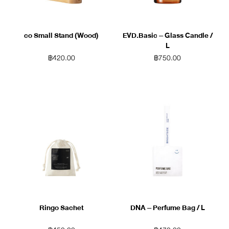
co Small Stand (Wood)
EVD.Basic – Glass Candle /
L
฿
420.00
฿
750.00
Ringo Sachet
DNA – Perfume Bag / L