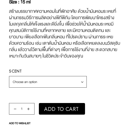
Size : 15 ml
สร้างบรรยากาศความหอมในที่พักอาศัย ด้วยน้ำมันหอมระเหยที่
ผ่านกรรมวิธีการผลิตอย่างพิถีพิถัน โดยการพัฒนาโครงสร้าง
โมเลกุลกลิ่นให้แข็งแรงและดียิ่งขึ้น เพื่อช่วยให้น้ำมันหอมระเหยมี
คุณสมบัติการใช้งานที่หลากหลาย และมีความหอมติดทน และ
ยาวนาน เพียงเลือกเฟ้นกลิ่นหอม ที่โปรดปราน ผ่านการระเหย
ด้วยความร้อน เช่น เตาต้มน้ำมันหอม หรือเลือกหยดลงบนวัสดุซับ
กลิ่น แล้ววางไว้ตามพื้นที่ต่างๆ เพื่อการใช้งานที่ง่าย สะดวกสบาย
เหมาะกับวันสบายๆ ในชีวิตประจำวันของคุณ
SCENT
Choose an option
Original Fragrance Oil quantity
ADD TO CART
ADD TO WISHLIST