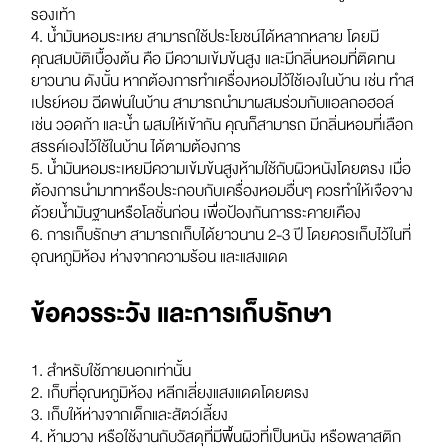
รองเท้า
4. น้ำมันหอมระเหย สามารถใช้ประโยชน์ได้หลากหลาย โดยมี
คุณสมบัติเบื้องต้น คือ มีความเข้มข้นสูง และมีกลิ่นหอมที่ติดทน
ยาวนาน ดังนั้น หากต้องการทำเครื่องหอมไว้ใช้เองในบ้าน เช่น ทำส
เปรย์หอม ฉีดพ่นในบ้าน สามารถนำมาผสมร่วมกับแอลกอฮอล์
เช่น วอดก้า และน้ำ ผสมให้เข้ากัน คุณก็สามารถ มีกลิ่นหอมที่เลือก
สรรค์เองไว้ใช้ในบ้าน ได้ตามต้องการ
5. น้ำมันหอมระเหยมีความเข้มข้นสูงห้ามใช้กับผิวหนังโดยตรง เมื่อ
ต้องการนำมาทาหรือประกอบกับเครื่องหอมอื่นๆ ควรทำให้เจือจาง
ด้วยน้ำมันฐานหรือโลชั่นก่อน เพื่อป้องกันการระคายเคือง
6. การเก็บรักษา สามารถเก็บได้ยาวนาน 2-3 ปี โดยควรเก็บไว้ในที่
อุณหภูมิห้อง ห่างจากความร้อน และแสงแดด
ข้อควรระวัง และการเก็บรักษา
1. สำหรับใช้ภายนอกเท่านั้น
2. เก็บที่อุณหภูมิห้อง หลีกเลี่ยงแสงแดดโดยตรง
3. เก็บให้ห่างจากเด็กและสัตว์เลี้ยง
4. ห้ามวาง หรือใช้งานกับวัสดุที่มีพื้นผิวที่เป็นหนัง หรือพลาสติก