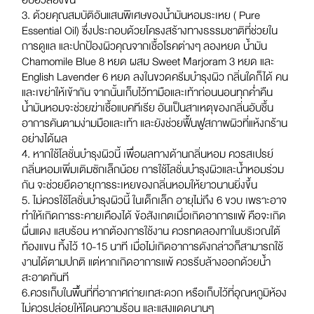
3. ด้วยคุณสมบัติอันแสนพิเศษของน้ำมันหอมระเหย ( Pure
Essential Oil) ซึ่งประกอบด้วยโครงสร้างทางธรรมชาติที่ช่วยใน
การดูแล และปกป้องผิวคุณจากเชื้อโรคต่างๆ ลองหยด น้ำมัน
Chamomile Blue 8 หยด ผสม Sweet Marjoram 3 หยด และ
English Lavender 6 หยด ลงในขวดครีมบำรุงผิว กลิ่นใดก็ได้ คน
และเขย่าให้เข้ากัน จากนั้นเก็บไว้ทามือและเท้าก่อนนอนทุกค่ำคืน
น้ำมันหอมจะช่วยฆ่าเชื้อแบคทีเรีย อันเป็นสาเหตุของกลิ่นอับชื้น
อาการคันตามง่ามมือและเท้า และยังช่วยฟื้นฟูสภาพผิวที่แห้งกร้าน
อย่างได้ผล
4. หากใช้โลชั่นบำรุงผิวนี้ เพื่อผลทางด้านกลิ่นหอม ควรสเปรย์
กลิ่นหอมเพิ่มเติมซักเล็กน้อย การใช้โลชั่นบำรุงผิวและน้ำหอมร่วม
กัน จะช่วยยืดอายุการระเหยของกลิ่นหอมให้ยาวนานยิ่งขึ้น
5. ไม่ควรใช้โลชั่นบำรุงผิวนี้ ในเด็กเล็ก อายุไม่ถึง 6 ขวบ เพราะอาจ
ทำให้เกิดการระคายเคืองได้ ข้อสังเกตเมื่อเกิดอาการแพ้ คือจะเกิด
ผื่นแดง แสบร้อน หากต้องการใช้งาน ควรทดลองทาในบริเวณใต้
ท้องแขน ทิ้งไว้ 10-15 นาที เมื่อไม่เกิดอาการดังกล่าวก็สามารถใช้
งานได้ตามปกติ แต่หากเกิดอาการแพ้ ควรรีบล้างออกด้วยน้ำ
สะอาดทันที
6.ควรเก็บในพื้นที่ที่อากาศถ่ายเทสะดวก หรือเก็บไว้ที่อุณหภูมิห้อง
ไม่ควรปล่อยให้โดนความร้อน และแสงแดดนานๆ