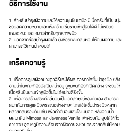
วิธีการใช้งาน
1. สำหรับบำรุงผิวกายและให้ความชุ่มชื่นแก่ผิว มีเนื้อครีมที่เนียนนุ่ม
ช่วยลดความหยาบและแห้งกร้าน ซึมซาบเข้าสู่ผิวได้ดี ไม่เหนียว
เหนอะหนะ และเหมาะสำหรับทุกสภาพผิว
2. นอกจากช่วยบำรุงผิวแล้ว ยังช่วยเพิ่มกลิ่นหอมให้กับผิวกาย และ
สามารถใช้แทนน้ำหอมได้
เกร็ดความรู้
1. เพื่อการดูแลผิวอย่างถูกวิธีและได้ผล ควรทาโลชั่นบำรุงผิว หลัง
อาบน้ำในขณะที่ผิวยังเปียกน้ำอยู่ รูขุมขนที่ผิวที่เปิดกว้าง จะช่วยให้
เนื้อครีมซึมซาบเข้าสู่ผิวชั้นในได้อย่างดียิ่งขึ้น
2. เพื่อการสร้างสรรค์กลิ่นอันเป็นเอกลักษณ์ของตัวเอง สามารถ
สนุกกับการดูแลผิวพรรณอย่างง่ายๆ โดยใช้โลชั่นบำรุงผิวหลาก
หลายกลิ่นร่วมกัน เช่น เพื่อค่ำคืนอันแสนโรแมนติก หลังอาบน้ำ
ผสมกลิ่น Mimosa และ Javanese Vanilla เข้าด้วยกัน ลูบไล้ให้ทั่ว
ร่างกาย อุณหภูมิความร้อนจากผิวกายจะช่วยกระจายกลิ่นให้หอม
อบอวลยิ่งขึ้น