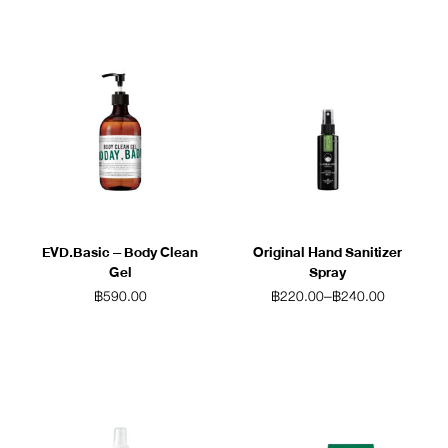
EVD.Basic – Body Clean
Original Hand Sanitizer
Gel
Spray
฿
590.00
฿
220.00
–
฿
240.00