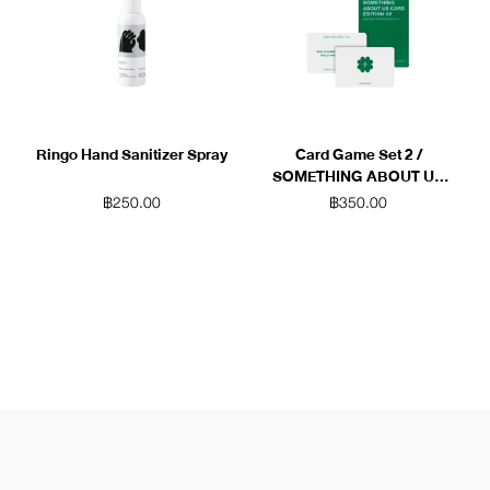
Ringo Hand Sanitizer Spray
Card Game Set 2 /
SOMETHING ABOUT US
(Green)
฿
250.00
฿
350.00