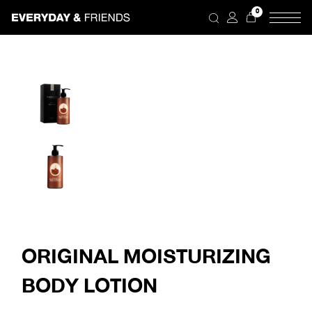
Skip
0
to
the
content
ORIGINAL MOISTURIZING
BODY LOTION