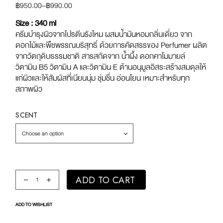
฿
950.00
–
฿
990.00
Size : 340 ml
ครีมบำรุงผิวจากโปรตีนรังไหม ผสมน้ำมันหอมกลิ่นเดี่ยว จาก
ดอกไม้และพืชพรรณบริสุทธิ์ ด้วยการคัดสรรของ Perfumer ผลิต
จากวัตถุดิบธรรมชาติ สารสกัดจาก น้ำผึ้ง ดอกคาโมมายล์
วิตามิน B5 วิตามิน A และวิตามิน E ต้านอนุมูลอิสระสร้างสมดุลให้
แก่ผิวและให้สัมผัสที่เนียนนุ่ม ชุ่มชื่น อ่อนโยน เหมาะสำหรับทุก
สภาพผิว
SCENT
Choose an option
Original Moisturizing Body Lotion quantity
ADD TO CART
ADD TO WISHLIST