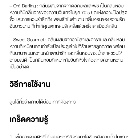
– Oh! Darling :
กลิ่นผสมจากจากดอกมะลิและพีช เป็นกลิ่นหอม
หวานที่มีกลิ่นอายของความวินเทจในยุค
70’s
ยุคแห่งความป๊อปสุด
ขั้ว และการหวนรำลึกถึงเพลงรักในตำนาน กลิ่นหอมของความรัก
อันยาวนาน ที่ทำให้คุณตกหลุมรักครั้งแล้วครั้งเล่าเมื่อได้กลิ่น
– Sweet Gourmet :
กลิ่นผสมจากวานิลาและคาราเมล กลิ่นหอม
หวานที่เหมือนคุณกำลังเปิดประตูเข้าไปที่ร้านขายลูกกวาด พร้อม
กับนานาขนมหวานหน้าตาน่ารัก และกลิ่นหอมของน้ำตาลชวนให้
อารมณ์ดี เป็นกลิ่นหอมที่เหมาะกับวันที่หัวใจต้องการความหวาน
เป็นอย่างดี
วิธีการใช้งาน
ลูบไล้ทั่วร่างกายได้บ่อยเท่าที่ต้องการ
เกร็ดความรู้
1. เพื่อการดูแลผิวที่ได้ผลและถูกวิธีควรทาโลชั่นหลังอาบน้ำ ในขณะ