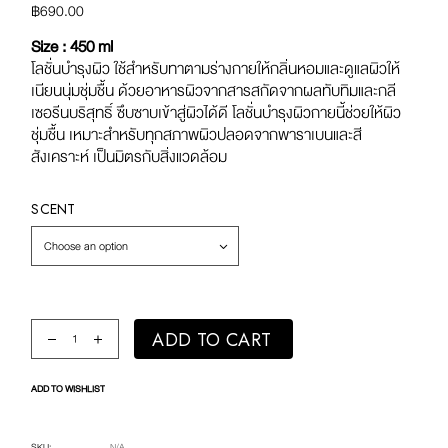
฿
690.00
Size : 450 ml
โลชั่นบำรุงผิว ใช้สำหรับทาตามร่างกายให้กลิ่นหอมและดูแลผิวให้
เนียนนุ่มชุ่มชื้น ด้วยอาหารผิวจากสารสกัดจากผลทับทิมและกลี
เซอรีนบริสุทธิ์ ซึบซาบเข้าสู่ผิวได้ดี โลชั่นบำรุงผิวกายนี้ช่วยให้ผิว
ชุ่มชื้น เหมาะสำหรับทุกสภาพผิวปลอดจากพาราเบนและสี
สังเคราะห์ เป็นมิตรกับสิ่งแวดล้อม
SCENT
Choose an option
Everyday Basic - Body Care Lotion quantity
ADD TO CART
ADD TO WISHLIST
SKU:
N/A