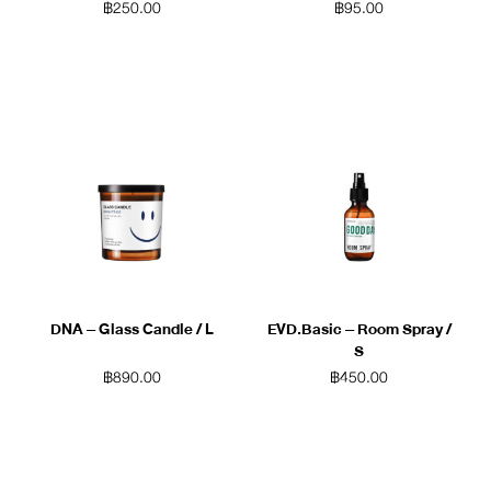
THINGS (Blue)
฿
250.00
฿
95.00
DNA – Glass Candle / L
EVD.Basic – Room Spray /
S
฿
890.00
฿
450.00