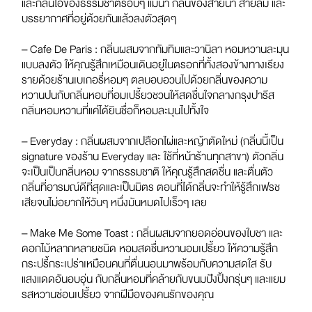
และกลิ่นไอของธรรมชาติรอบๆ แม่น้ำ กลิ่นของสายน้ำ สายลม และ
บรรยากาศที่อยู่ด้วยกันแล้วลงตัวสุดๆ
– Cafe De Paris :
กลิ่นผสมจากทัมทิมและวานิลา หอมหวานละมุน
แบบลงตัว ให้คุณรู้สึกเหมือนเดินอยู่ในตรอกที่ทั้งสองข้างทางเรียง
รายด้วยร้านเบเกอรี่หอมๆ ตลบอบอวนไปด้วยกลิ่นของความ
หวานปนกับกลิ่นหอมที่อมเปรี้ยวชวนให้สดชื่นใจกลางกรุงปารีส
กลิ่นหอมหวานที่แค่ได้ยินชื่อก็หอมละมุนไปทั้งใจ
– Everyday :
กลิ่นผสมจากเปลือกไผ่และหญ้าตัดใหม่
(
กลิ่นนี้เป็น
signature
ของร้าน
Everyday
และ ใช้ที่หน้าร้านทุกสาขา
)
ตัวกลิ่น
จะเป็นเป็นกลิ่นหอม จากธรรมชาติ ให้คุณรู้สึกสดชื่น และตื่นตัว
กลิ่นที่อารมณ์ดีที่สุดและเป็นมิตร ตอนที่ได้กลิ่นจะทำให้รู้สึกเฟรช
เสียจนไม่อยากให้วันๆ หนึ่งมันหมดไปเร็วๆ เลย
– Make Me Some Toast :
กลิ่นผสมจากยอดอ่อนของใบชา และ
ดอกไม้หลากหลายชนิด หอมสดชื่นหวานอมเปรี้ยว ให้ความรู้สึก
กระปรี้กระเปร่าเหมือนคนที่ตื่นนอนมาพร้อมกับความสดใส รับ
แสงแดดอันอบอุ่น กับกลิ่นหอมที่คล้ายกับขนมปังปิ้งกรุ่นๆ และแยม
รสหวานซ่อนเปรี้ยว จากฝีมือของคนรักของคุณ