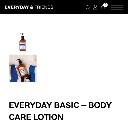
Skip
0
to
the
content
EVERYDAY BASIC – BODY
CARE LOTION