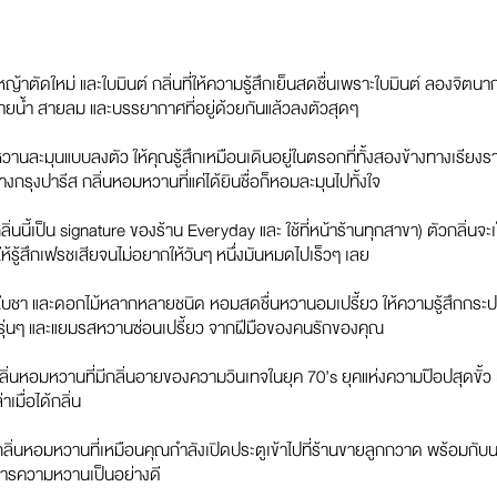
ตัดใหม่ และใบมินต์ กลิ่นที่ให้ความรู้สึกเย็นสดชื่นเพราะใบมินต์ ลองจิตนากา
สายน้ำ สายลม และบรรยากาศที่อยู่ด้วยกันแล้วลงตัวสุดๆ
านละมุนแบบลงตัว ให้คุณรู้สึกเหมือนเดินอยู่ในตรอกที่ทั้งสองข้างทางเรีย
รุงปารีส กลิ่นหอมหวานที่แค่ได้ยินชื่อก็หอมละมุนไปทั้งใจ
ลิ่นนี้เป็น
signature
ของร้าน
Everyday
และ ใช้ที่หน้าร้านทุกสาขา
)
ตัวกลิ่นจะ
ำให้รู้สึกเฟรชเสียจนไม่อยากให้วันๆ หนึ่งมันหมดไปเร็วๆ เลย
ชา และดอกไม้หลากหลายชนิด หอมสดชื่นหวานอมเปรี้ยว ให้ความรู้สึกกระปร
งกรุ่นๆ และแยมรสหวานซ่อนเปรี้ยว จากฝีมือของคนรักของคุณ
ิ่นหอมหวานที่มีกลิ่นอายของความวินเทจในยุค
70’s
ยุคแห่งความป๊อปสุดขั
เมื่อได้กลิ่น
ิ่นหอมหวานที่เหมือนคุณกำลังเปิดประตูเข้าไปที่ร้านขายลูกกวาด พร้อมก
องการความหวานเป็นอย่างดี