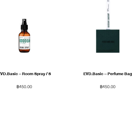
VD.Basic – Room Spray / S
EVD.Basic – Perfume Bag
฿
450.00
฿
450.00