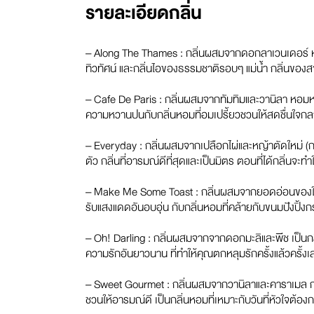
รายละเอียดกลิ่น
– Along The Thames :
กลิ่นผสมจากดอกลาเวนเดอร์ หญ้า
ทิวทัศน์ และกลิ่นไอของธรรมชาติรอบๆ แม่น้ำ กลิ่นของ
– Cafe De Paris :
กลิ่นผสมจากทัมทิมและวานิลา หอมหว
ความหวานปนกับกลิ่นหอมที่อมเปรี้ยวชวนให้สดชื่นใจกลางก
– Everyday :
กลิ่นผสมจากเปลือกไผ่และหญ้าตัดใหม่
(
ก
ตัว กลิ่นที่อารมณ์ดีที่สุดและเป็นมิตร ตอนที่ได้กลิ่นจะท
– Make Me Some Toast :
กลิ่นผสมจากยอดอ่อนของใบ
รับแสงแดดอันอบอุ่น กับกลิ่นหอมที่คล้ายกับขนมปังปิ้
– Oh! Darling :
กลิ่นผสมจากจากดอกมะลิและพีช เป็นกล
ความรักอันยาวนาน ที่ทำให้คุณตกหลุมรักครั้งแล้วครั้งเล่า
– Sweet Gourmet :
กลิ่นผสมจากวานิลาและคาราเมล กล
ชวนให้อารมณ์ดี เป็นกลิ่นหอมที่เหมาะกับวันที่หัวใจต้