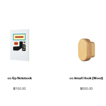
co Gp Notebook
co Small Hook (Wood)
฿
150.00
฿
550.00