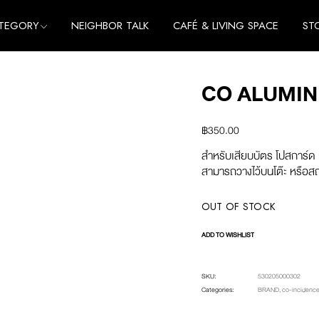
TEGORY
NEIGHBOR TALK
CAFÉ & LIVING SPACE
ST
me
e
CO ALUMIN
thing
me
cessories
e
฿
350.00
thing
สำหรับเสียบบัตร โปสการ์ด 
cessories
สามารถวางไว้บนโต๊ะ หรือสถ
OUT OF STOCK
ADD TO WISHLIST
SKU:
530205000302
Categories:
BRAND
,
co-incidenc