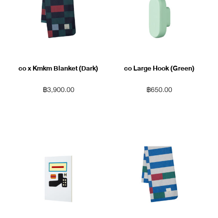
co x Kmkm Blanket (Dark)
co Large Hook (Green)
฿
3,900.00
฿
650.00