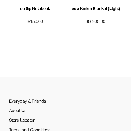
co Gp Notebook
co x Kmkm Blanket (Light)
฿
150.00
฿
3,900.00
Everyday & Friends
About Us
Store Locator
Terms and Conditions