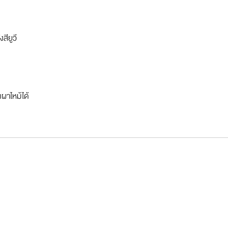
สียูวี
เผาไหม้ได้