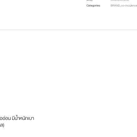
Categories:
BRAND
,
co-incidenc
้ออ่อน มีน้ำหนักเบา
ทล)