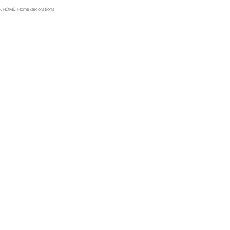
e
,
HOME
,
Home decorations