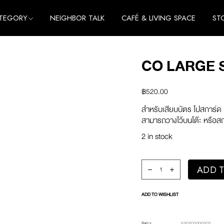
TEGORY
NEIGHBOR TALK
CAFÉ & LIVING SPACE
ST
me
e
CO LARGE 
thing
me
cessories
e
฿
520.00
thing
สำหรับเสียบบัตร โปสการ์ด 
cessories
สามารถวางไว้บนโต๊ะ หรือสถ
2 in stock
co Large Stand (Green) 
ADD T
ADD TO WISHLIST
SKU:
530202000202