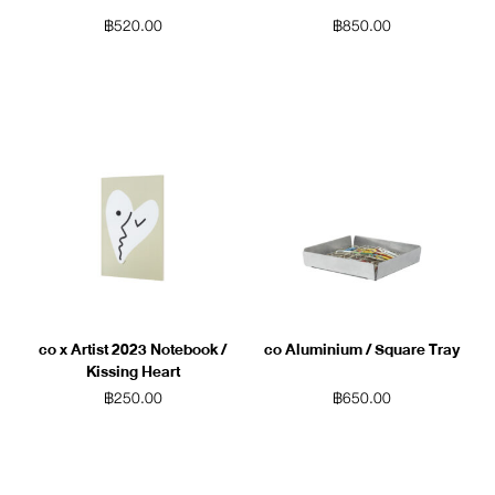
฿
520.00
฿
850.00
co x Artist 2023 Notebook /
co Aluminium / Square Tray
Kissing Heart
฿
250.00
฿
650.00