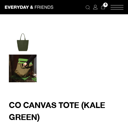
Skip
0
to
the
content
CO CANVAS TOTE (KALE
GREEN)