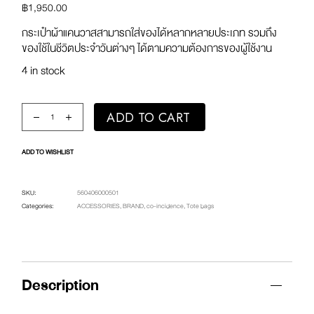
฿
1,950.00
กระเป๋าผ้าแคนวาสสามารถใส่ของได้หลากหลายประเภท รวมถึง
ของใช้ในชีวิตประจำวันต่างๆ ได้ตามความต้องการของผู้ใช้งาน
4 in stock
co Canvas Tote (Kale Green) quantity
ADD TO CART
ADD TO WISHLIST
SKU:
560406000501
Categories:
ACCESSORIES
,
BRAND
,
co-incidence
,
Tote bags
Description