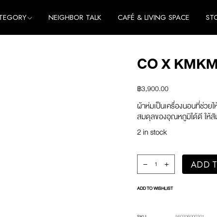
TEGORY
NEIGHBOR TALK
CAFÉ & LIVING SPACE
ST
me
e
CO X KMKM
thing
me
cessories
e
฿
3,900.00
thing
ผ้าห่มเป็นเครื่องนอนที่ช่วย
cessories
สมดุลของอุณหภูมิได้ดี ให้สัม
2 in stock
co x Kmkm Blanket (Ligh
ADD T
ADD TO WISHLIST
SKU:
560206000301