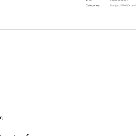
Categories:
Blanket
,
BRAND
,
co-
n)