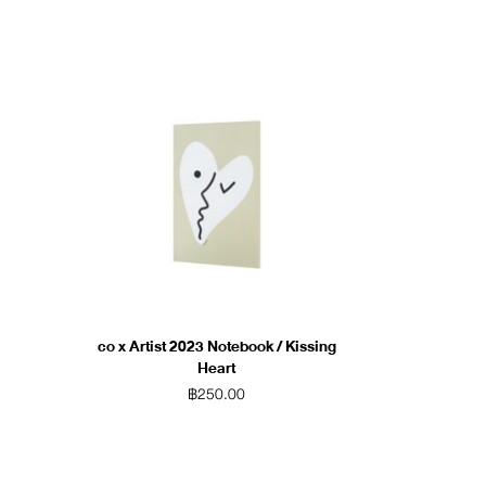
co x Artist 2023 Notebook / Kissing
Heart
฿
250.00