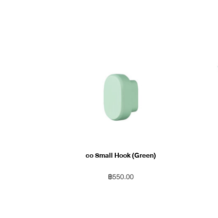
co Small Hook (Green)
฿
550.00