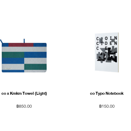
co x Kmkm Towel (Light)
co Typo Notebook
฿
850.00
฿
150.00