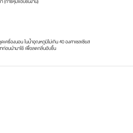
า (การหุ้มขอบชิ้นงาน)
ุดเครื่องนอน ในน้ำอุณหภูมิไม่เกิน 40 องศาเซลเซียส
ทก่อนนำมาใช้ เพื่อลดกลิ่นอับชื้น