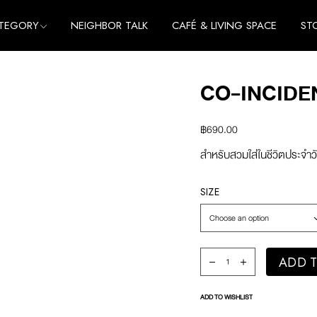
TEGORY
NEIGHBOR TALK
CAFÉ & LIVING SPACE
ST
me
e
CO-INCIDEN
thing
me
cessories
e
฿
690.00
thing
สำหรับสวมใส่ในชีวิตประจำวั
cessories
SIZE
Choose an option
co-incidence T-Shirt (W
ADD T
ADD TO WISHLIST