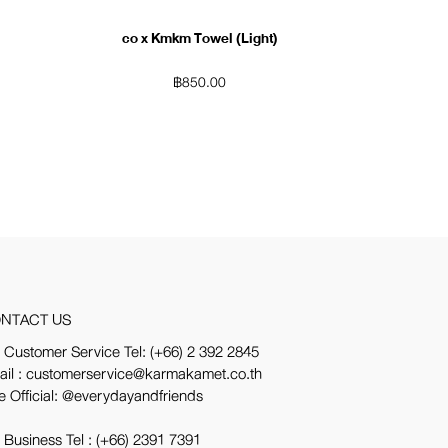
)
co x Kmkm Towel (Light)
฿
850.00
NTACT US
 Customer Service Tel:
(+66) 2 392 2845
ail : customerservice@karmakamet.co.th
e Official:
@everydayandfriends
 Business Tel :
(+66) 2391 7391