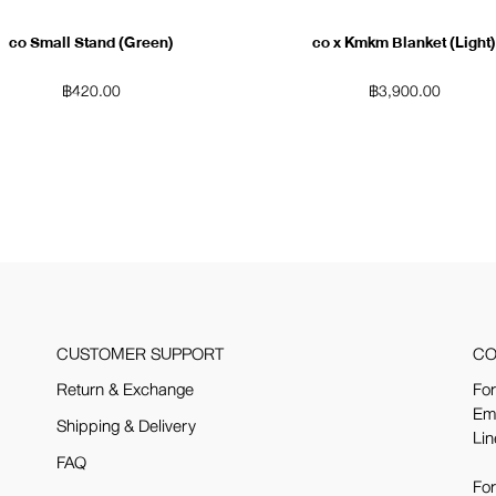
co Small Stand (Green)
co x Kmkm Blanket (Light
฿
420.00
฿
3,900.00
CUSTOMER SUPPORT
CO
Return & Exchange
For
Em
Shipping & Delivery
Lin
FAQ
For