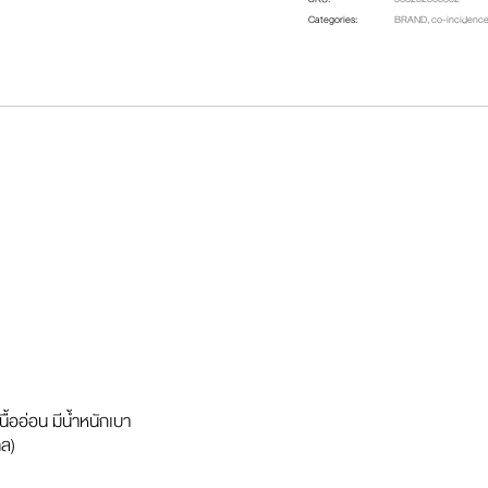
Categories:
BRAND
,
co-incidenc
้ออ่อน มีน้ำหนักเบา
ทล)