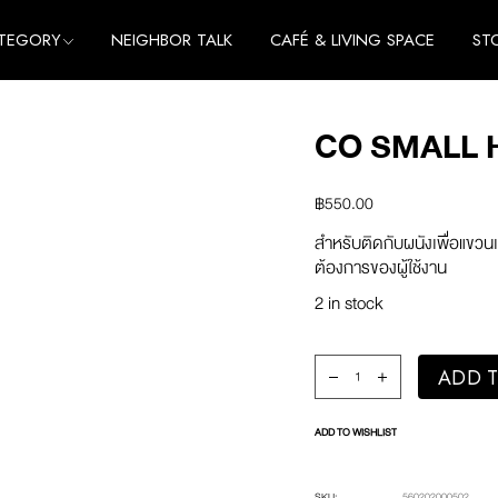
TEGORY
NEIGHBOR TALK
CAFÉ & LIVING SPACE
ST
me
e
CO SMALL 
thing
me
cessories
e
฿
550.00
thing
สำหรับติดกับผนังเพื่อแขวนเ
cessories
ต้องการของผู้ใช้งาน
2 in stock
co Small Hook (Blue) qu
ADD T
ADD TO WISHLIST
SKU:
560202000502