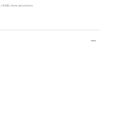
e
,
HOME
,
Home decorations