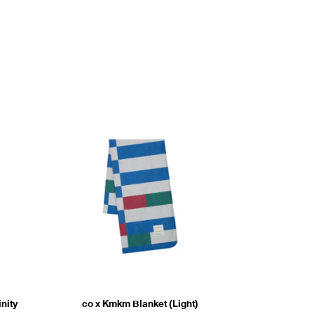
inity
co x Kmkm Blanket (Light)