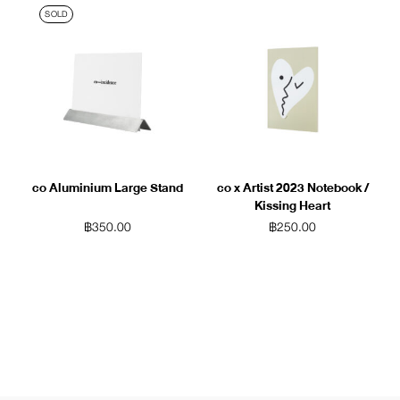
SOLD
co Aluminium Large Stand
co x Artist 2023 Notebook /
Kissing Heart
฿
350.00
฿
250.00