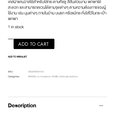
เคสผ้าแคนวาสใช้สำหรับใส่กระดาษทิชชู สีสันสวยงาม พกพาได้
สะดวก และสามารถแขวนได้ตามจุดต่างๆ ตามความต้องการของผู้
ใช้งาน เช่น มุมต่างๆ ภายในบ้าน บนรถ หรือแม้กระทั่งใส่ไว้ในกระเป๋า
พกพา
1 in stock
ADD TO CART
ADD TO WISHLIST
SKU:
560206000104
Categories:
BRAND
,
co-incidence
,
HOME
,
Home decorations
Description