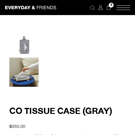
Skip
0
to
the
content
CO TISSUE CASE (GRAY)
฿
350.00