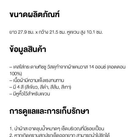
ขนาดผลิตภัณฑ์
ยาว 27.9 ซม. x กว้าง 21.5 ซม. หูแขวน สูง 10.1 ซม.
ข้อมูลสินค้า
– เคสใส่กระดาษทิชชู วัสดุทำจากผ้าแคนวาส 14 ออนซ์ (คอตตอน
100%)
– เนื้อผ้ามีความแข็งแรงทนทาน
– มี 4 สี (สีเขียว, สีดำ, สีส้ม, สีเทา)
– มีหูหิ้วไว้สำหรับแขวน
การดูแลและการเก็บรักษา
1. นำผ้าสะอาดชุบน้ำหมาดๆ เช็ดบริเวณที่มีรอยเปื้อน
2. หากเกิดคราบสกปรกเช็ดออกยาก สามารถนำไปซักได้