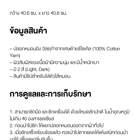
กว้าง 40.6 ซม. x ยาว 40.6 ซม.
ข้อมูลสินค้า
– ปลอกหมอนอิง วัสดุทำจากเศษด้ายรีไซเคิล (100% Cotton
Yarn)
– ผิวสัมผัสของเนื้อผ้ามีความนุ่ม และมีน้ำหนักเบา
– มี 2 สี (Light, Dark)
– สินค้ามีซิปสำหรับใส่ตัวไส้หมอน
การดูแลและการเก็บรักษา
1. สามารถซักมือ และซักเครื่องได้ ด้วยโหมดซักปกติ ในน้ำอุณหภูมิ
ไม่เกิน 40 องศาเซลเซียส
2. ก่อนนำไปซัก ให้แยกปลอกหมอนออกจากผ้าทั่วไป
3. เมื่อซักเสร็จเรียบร้อยแล้ว ควรนำไปตากแดดให้แห้งสนิทก่อนนำ
มาใช้ เพื่อลดกลิ่นอับชื้น