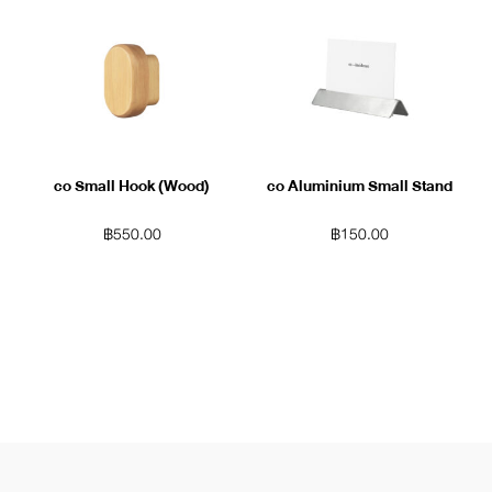
co Small Hook (Wood)
co Aluminium Small Stand
฿
550.00
฿
150.00