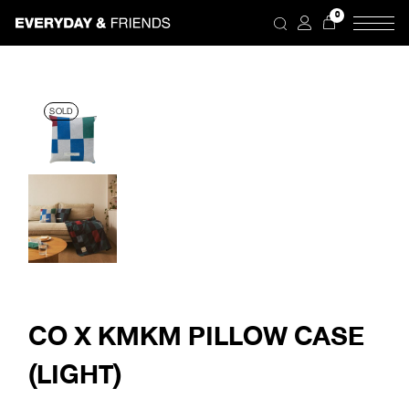
Skip
0
to
the
content
SOLD
CO X KMKM PILLOW CASE
(LIGHT)