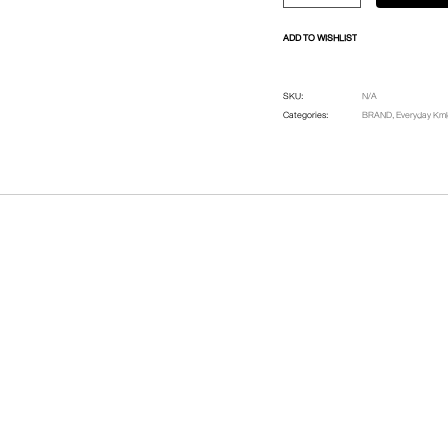
ADD TO WISHLIST
SKU:
N/A
Categories:
BRAND
,
Everyday K