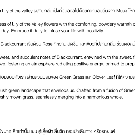
 Lily of the valley ผสานกลิ่นแป้งที่อบอวลไปด้วยความอบอุ่นจาก Musk ให้
of Lily of the Valley flowers with the comforting, powdery warmth o
y. Embrace it daily to infuse your life with positivity.
 Blackcurrant เจือด้วย Rose ที่หวาน สดชื่น และเขียวที่ปลายกลิ่น ช่วยตอกย
weet, and succulent notes of Blackcurrant, entwined with the sweet, f
love, fostering an atmosphere radiating positive energy, primed to prop
้าที่ล้อมรอบตัวเรา ผ่านส่วนผสมของ Green Grass และ Clover Leaf ที่ให้ควา
 lush green landscape that envelops us. Crafted from a fusion of Gree
freshly mown grass, seamlessly merging into a harmonious whole.
ขนาดเล็กเท่านั้น เช่น ตู้เสื้อผ้า ลิ้นชัก กระเป๋าเดินทาง หรือรถยนต์