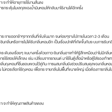
ราะจะทำให้อายุการใช้งานสั้นลง
การกระตุ้นโมเลกุลของน้ำมันหอมให้กลับมาใช้งานได้อีกครั้ง
ะกระจายออกช้าๆจากกลิ่นที่เข้มข้นมาก จนค่อยๆจางไปภายในเวลา 2-3 เดือน
นกลิ่นหรือการไม่ได้รับกลิ่นหอมอีก เป็นเรื่องปกติที่เกิดขึ้นกับระบบการรับกลิ
ดระดับลงเรื่อยๆ จนบางครั้งด้วยภาวะชินกลิ่นอาจทำให้รู้สึกเหมือนว่าไม่มีกลิ่นหอ
การใช้สอยให้เล็กลง เช่น เปลี่ยนจากรถยนต์ มาใช้ในตู้เสื้อผ้าหรือตู้ใส่รองเท้าแ
ถุงหอมที่ชื่นชอบแขวนไว้คู่กัน การผสมกลิ่นยังช่วยปรับสมดุลของกลิ่นหอมนั้
น ไม่ควรเลือกใช้ถุงหอม เพื่อกระจายกลิ่นในพื้นที่ขนาดใหญ่ เมื่อต้องการกลิ่น
เพราะจะทำให้คุณภาพสินค้าลดลง