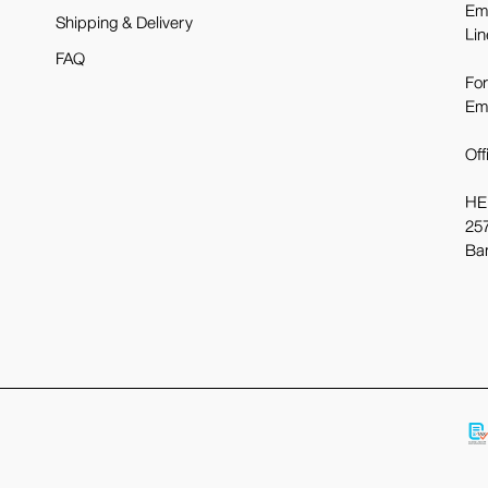
Em
Shipping & Delivery
Lin
FAQ
For
Em
Off
HE
257
Ba