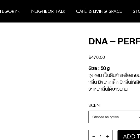
TEGORY
NEIGHBOR TALK
CAFÉ & LIVING SPACE
ST
me
e
DNA – PERF
thing
me
cessories
e
฿
470.00
thing
Size : 50 g
cessories
ถุงหอม เป็นสินค้าเครื่องหอม
กลิ่น มีขนาดเล็ก มีกลิ่นให้เ
ระเหยกลิ่นได้ยาวนาน
SCENT
Choose an option
DNA - Perfume Bag / L 
ADD T