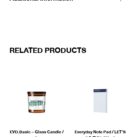
RELATED PRODUCTS
EVD.Basic – Glass Candle /
Everyday Note Pad / LET’S