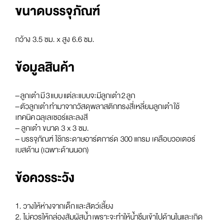
ขนาดบรรจุภัณฑ์
กว้าง 3.5 ซม. x สูง 6.6 ซม.
ข้อมูลสินค้า
– ลูกเต๋า มี 3 แบบ แต่ละแบบจะมีลูกเต๋า 2 ลูก
– ตัวลูกเต๋า ทำมาจากวัสดุพลาสติกทรงสี่เหลี่ยมลูกเต๋า ใช้
เทคนิค ฉลุเลเซอร์และลงสี
– ลูกเต๋า ขนาด 3 x 3 ซม.
– บรรจุภัณฑ์ ใช้กระดาษอาร์ตการ์ด 300 แกรม เคลือบวอเตอร์
เบสด้าน (เฉพาะด้านนอก)
ข้อควรระวัง
1. วางให้ห่างจากเด็ก และสัตว์เลี้ยง
2. ไม่ควรให้กล่องสัมผัสน้ำ เพราะจะทำให้น้ำซึมเข้าไปด้านในและเกิด