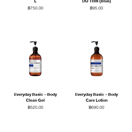
L
DO THIS (Blue)
฿
750.00
฿
95.00
Everyday Basic – Body
Everyday Basic – Body
Clean Gel
Care Lotion
฿
520.00
฿
690.00