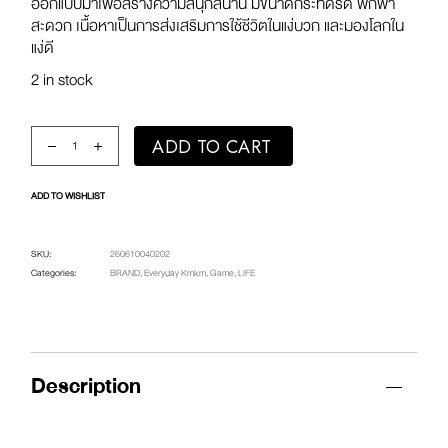
ออกแบบมาเพื่อสร้างความสนุกสนาน มีขนาดกระทัดรัด พกพา
สะดวก เนื้อหาเป็นการส่งเสริมการใช้ชีวิตในแง่บวก และมองโลกใน
แง่ดี
2 in stock
Everyday DICE / SOMETHING ABOUT US quantity
ADD TO CART
ADD TO WISHLIST
SKU:
260610040202
Categories:
BRAND
,
Everyday Kmkm
,
Game
,
LIFE
Description