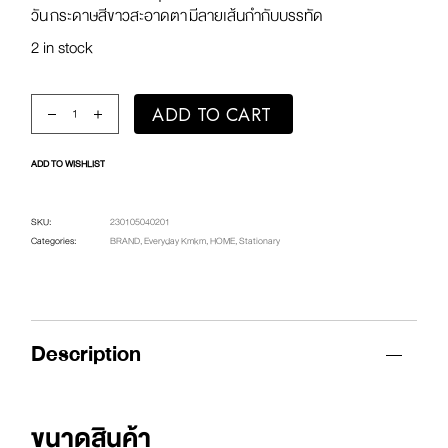
วัน กระดาษสีขาวสะอาดตา มีลายเส้นกำกับบรรทัด
2 in stock
Everyday Note Pad / IF YOU CAN’T REMEMBER TAKE SOME N
ADD TO CART
ADD TO WISHLIST
SKU:
230105040201
Categories:
BRAND
,
Everyday Kmkm
,
HOME
,
Stationary
Description
ขนาดสินค้า