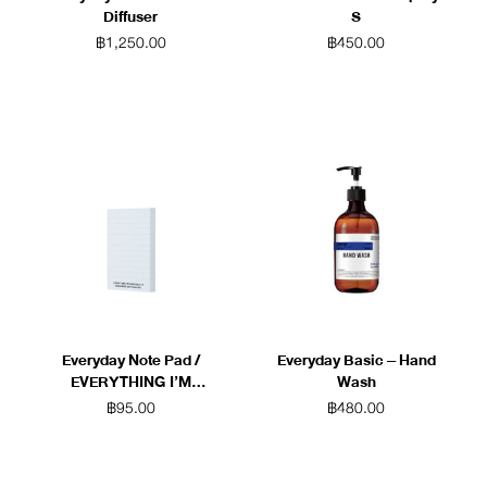
Diffuser
S
฿
1,250.00
฿
450.00
Everyday Note Pad /
Everyday Basic – Hand
EVERYTHING I’M
Wash
SUPPOSED TO
฿
95.00
฿
480.00
REMEMBER, BUT I CAN
NOT (White)