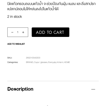
ปิดแก้วครอบลงบนแก้วน้ำ จะช่วยป้องกันฝุ่น แมลง และสิ่งสกปรก
แปลกปลอมไม่ให้หล่นลงไปในแก้วน้ำได้
2 in stock
Everyday Drink Cover / YOU THINK YOU’RE COOL, BUT YOU
ADD TO CART
ADD TO WISHLIST
SKU:
260210040203
Categories:
BRAND
,
Cups / glasses
,
Everyday Kmkm
,
HOME
Description