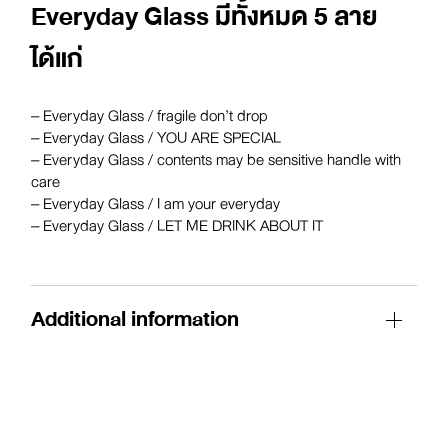
Everyday Glass มีทั้งหมด 5 ลาย
ได้แก่
– Everyday Glass / fragile don’t drop
– Everyday Glass / YOU ARE SPECIAL
– Everyday Glass / contents may be sensitive handle with
care
– Everyday Glass / I am your everyday
– Everyday Glass / LET ME DRINK ABOUT IT
Additional information