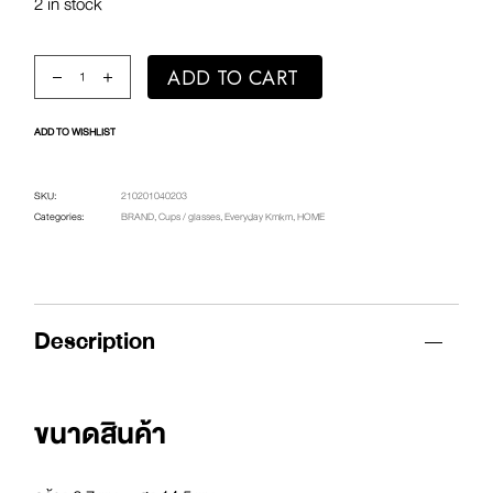
2 in stock
Everyday Glass / fragile don't drop quantity
ADD TO CART
ADD TO WISHLIST
SKU:
210201040203
Categories:
BRAND
,
Cups / glasses
,
Everyday Kmkm
,
HOME
Description
ขนาดสินค้า