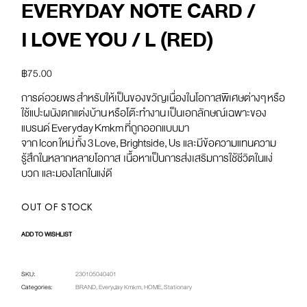
EVERYDAY NOTE CARD /
I LOVE YOU / L (RED)
฿
75.00
การด์อวยพร สําหรับให้เป็นของขวัญเนื่องในโอกาสพิเศษต่างๆ หรือ
ใช้แปะผนังตกแต่งบ้าน หรือโต๊ะทำงาน เป็นเอกลักษณ์เฉพาะของ
แบรนด์ Everyday Kmkm ที่ถูกออกแบบมา
จาก Icon ใหม่ ทั้ง 3 Love, Brightside, Us และมีข้อความแทนความ
รู้สึกในหลากหลายโอกาส เนื้อหาเป็นการส่งเสริมการใช้ชีวิตในแง่
บวก และมองโลกในแง่ดี
OUT OF STOCK
ADD TO WISHLIST
SKU:
230105040401
Categories:
BRAND
,
Everyday Kmkm
,
HOME
,
Stationary