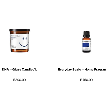
DNA – Glass Candle / L
Everyday Basic – Home Fragran
฿
890.00
฿
450.00