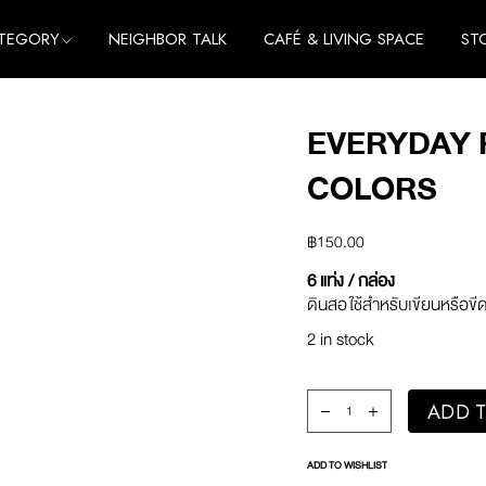
TEGORY
NEIGHBOR TALK
CAFÉ & LIVING SPACE
ST
me
e
EVERYDAY P
thing
me
COLORS
cessories
e
thing
฿
150.00
cessories
6 แท่ง / กล่อง
ดินสอ ใช้สำหรับเขียนหรื
2 in stock
Everyday Pencil Set /
ADD T
ADD TO WISHLIST