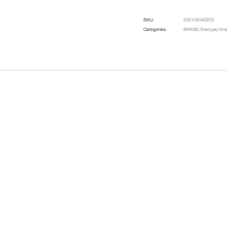
SKU:
230102040203
Categories:
BRAND
,
Everyday K