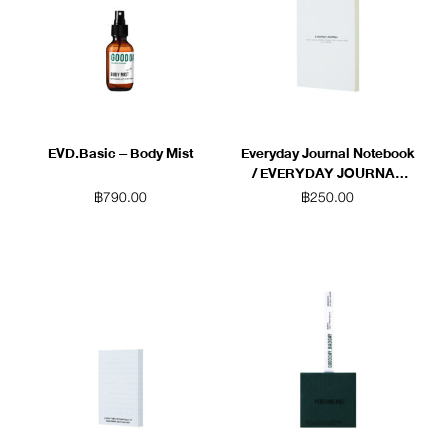
EVD.Basic – Body Mist
Everyday Journal Notebook
/ EVERYDAY JOURNAL
(White)
฿
790.00
฿
250.00