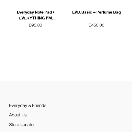
Everyday Note Pad /
EVD.Basic – Perfume Bag
EVERYTHING I’M
SUPPOSED TO
฿
95.00
฿
450.00
REMEMBER, BUT I CAN
NOT (White)
Everyday & Friends
About Us
Store Locator