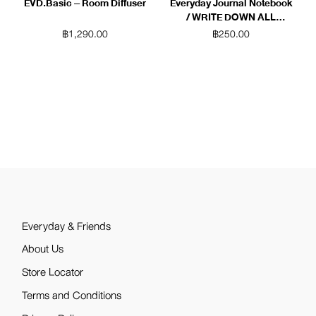
EVD.Basic – Room Diffuser
Everyday Journal Notebook
/ WRITE DOWN ALL
THINGS (Blue)
฿
1,290.00
฿
250.00
Everyday & Friends
About Us
Store Locator
Terms and Conditions