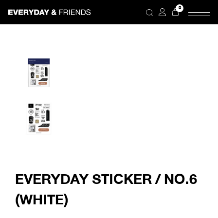
Skip
0
to
the
content
EVERYDAY STICKER / NO.6
(WHITE)