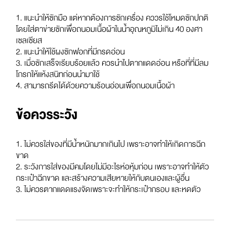
1. แนะนำให้ซักมือ แต่หากต้องการซักเครื่อง คววรใช้โหมดซักปกติ
โดยใส่ตาข่ายซักเพื่อถนอมเนื้อผ้าในน้ำอุณหภูมิไม่เกิน 40 องศา
เซลเซียส
2. แนะนำให้ใช้ผงซักฟอกที่มีกรดอ่อน
3. เมื่อซักเสร็จเรียบร้อยแล้ว ควรนำไปตากแดดอ่อน หรือที่ที่มีลม
โกรกให้แห้งสนิทก่อนนำมาใช้
4. สามารถรีดได้ด้วยความร้อนอ่อนเพื่อถนอมเนื้อผ้า
ข้อควรระวัง
1. ไม่ควรใส่ของที่มีน้ำหนักมากเกินไป เพราะอาจทำให้เกิดการฉีก
ขาด
2. ระวังการใส่ของมีคมโดยไม่มีอะไรห่อหุ้มก่อน เพราะอาจทำให้ตัว
กระเป๋าฉีกขาด และสร้างความเสียหายให้กับตนเองและผู้อื่น
3. ไม่ควรตากแดดแรงจัดเพราะจะทำให้กระเป๋ากรอบ และหดตัว