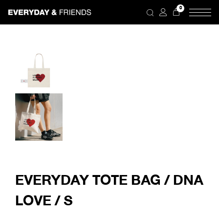
Skip
0
to
the
content
EVERYDAY TOTE BAG / DNA
LOVE / S