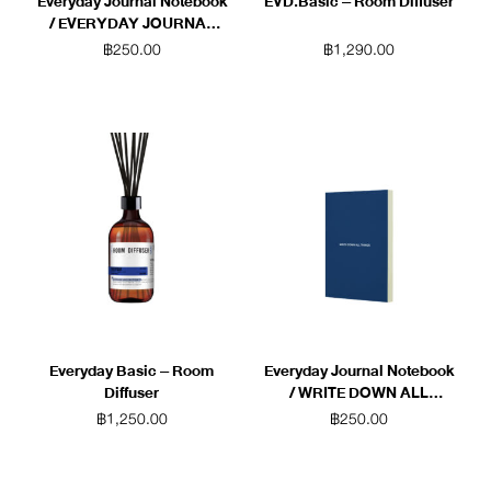
Everyday Journal Notebook
EVD.Basic – Room Diffuser
/ EVERYDAY JOURNAL
(White)
฿
250.00
฿
1,290.00
Everyday Basic – Room
Everyday Journal Notebook
Diffuser
/ WRITE DOWN ALL
THINGS (Blue)
฿
1,250.00
฿
250.00