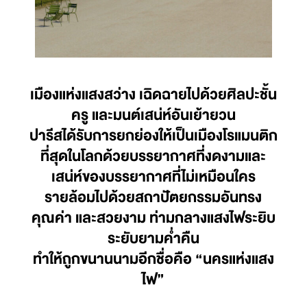
เมืองแห่งแสงสว่าง เฉิดฉายไปด้วยศิลปะชั้น
ครู และมนต์เสน่ห์อันเย้ายวน
ปารีสได้รับการยกย่องให้เป็นเมืองโรแมนติก
ที่สุดในโลกด้วยบรรยากาศที่งดงามและ
เสน่ห์ของบรรยากาศที่ไม่เหมือนใคร
รายล้อมไปด้วยสถาปัตยกรรมอันทรง
คุณค่า และสวยงาม ท่ามกลางแสงไฟระยิบ
ระยับยามค่ำคืน
ทำให้ถูกขนานนามอีกชื่อคือ “นครแห่งแสง
ไฟ”