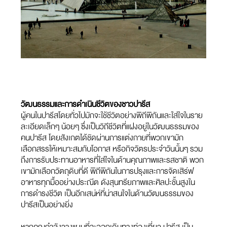
วัฒนธรรมและการดำเนินชีวิตของชาวปารีส
ผู้คนในปารีสโดยทั่วไปมักจะใช้ชีวิตอย่างพิถีพิถันและใส่ใจในราย
ละเอียดเล็กๆ น้อยๆ ซึ่งเป็นวิถีชีวิตที่แฝงอยู่ในวัฒนธรรมของ
คนปารีส โดยสังเกตได้ชัดผ่านการแต่งกายที่พวกเขามัก
เลือกสรรให้เหมาะสมกับโอกาส หรือกิจวัตรประจำวันนั้นๆ รวม
ถึงการรับประทานอาหารที่ใส่ใจในด้านคุณภาพและรสชาติ พวก
เขามักเลือกวัตถุดิบที่ดี พิถีพิถันในการปรุงและการจัดเสิร์ฟ
อาหารทุกมื้ออย่างประณีต ดังสุนทรียภาพและศิลปะชั้นสูงใน
การดำรงชีวิต เป็นอีกเสน่ห์ที่น่าสนใจในด้านวัฒนธรรมของ
ปารีสเป็นอย่างยิ่ง
หากคุณกำลังวางแผนที่จะออกเดินทางท่องเที่ยว ปารีส เป็น