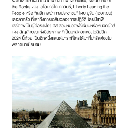
ระดับโลกเอาไว้มากมายอย่าง ภาพ Monalisa, Madonna of
the Rocks ของ เลโอนาร์โด ดาวินชี, Liberty Leading the
People หรือ “เสรีภาพนำทางประชาชน” โดย ยูจีน (เออแฌน)
เดอลาครัว ที่เล่าถึงการเฉลิมฉลองการปฎิวัติ โดยมีเทพี
เสรีภาพเป็นผู้ถือธงฝรั่งเศส ส่วมหมวกฟรีเจียนหรือหมวกผ้าสี
แดง สัญลักษณ์แห่งอิสระภาพ ที่เป็นมาสคอตของโอลิมปิก
2024 นี้ด้วย เป็นอีกหนึ่งแลนด์มาร์กที่ใครได้มาที่ปารีสต้องไม่
พลาดมาเยี่ยมชม