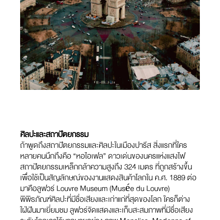
ศิลปะและสถาปัตยกรรม
ถ้าพูดถึงสถาปัตยกรรมและศิลปะในเมืองปารีส สิ่งแรกที่ใคร
หลายคนนึกถึงคือ “หอไอเฟล” ดาวเด่นของนครแห่งแสงไฟ
สถาปัตยกรรมเหล็กกล้าความสูงถึง 324 เมตร ที่ถูกสร้างขึ้น
เพื่อใช้เป็นสัญลักษณ์ของงานแสดงสินค้าโลกใน ค.ศ. 1889 ต่อ
มาคือลูฟวร์ Louvre Museum (Musée du Louvre)
พิพิธภัณฑ์ศิลปะที่มีชื่อเสียงและเก่าแก่ที่สุดของโลก ใครก็ต่าง
ใฝ่ฝันมาเยี่ยมชม ลูฟวร์จัดแสดงและเก็บสะสมภาพที่มีชื่อเสียง