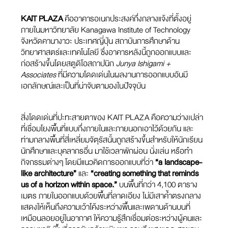
KAIT PLAZA
คืออาคารอเนกประสงค์กึ่งกลางแจ้งที่ตั้งอยู่
ภายในมหาวิทยาลัย Kanagawa Institute of Technology
จังหวัดคานางาวะ ประเทศญี่ปุ่น สถาบันการศึกษาด้าน
วิทยาศาสตร์และเทคโนโลยี ซึ่งอาคารหลังนี้ถูกออกแบบและ
ก่อสร้างขึ้นโดยสตูดิโอสถาปนิก
Junya Ishigami +
Associates
ที่มีความโดดเด่นในผลงานการออกแบบอันมี
เอกลักษณ์และเป็นที่น่าจับตามองในปัจจุบัน
สิ่งโดดเด่นที่ปะทะสายตาของ KAIT PLAZA คือความว่างเปล่า
ที่เชื่อมโยงพื้นที่แบบกึ่งภายในและภายนอกเอาไว้ด้วยกัน และ
ท่ามกลางพื้นที่สี่เหลี่ยมจัตุรัสนั้นถูกสร้างขึ้นสำหรับให้นักเรียน
นักศึกษาและบุคลากรอื่น มาใช้เวลาพักผ่อน นั่งเล่น หรือทำ
กิจกรรมต่างๆ โดยมีแนวคิดการออกแบบที่ว่า
“a landscape-
like architecture”
และ
“creating something that reminds
us of a horizon within space.”
บนพื้นที่กว่า 4,100 ตาราง
เมตร ภายในออกแบบด้วยพื้นที่ลาดเอียง ไม่มีเสาค้ำตรงกลาง
แสดงให้เห็นถึงความเว้าโค้งระหว่างพื้นและเพดานด้านบนที่
เหมือนลอยอยู่ในอากาศ ให้ความรู้สึกเชื่อมต่อระหว่างผู้คนและ