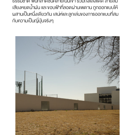
ธรรมชาติ พื้นที่ลาดชันคล้ายเนินเขา รวมถึงแสงแดด สายลม
เสียงหยดน้ำฝน และขอบฟ้าที่ลอดผ่านเพดาน ถูกออกแบบให้
ผสานเป็นหนึ่งเดียวกัน เสน่ห์และลูกเล่นของการออกแบบที่สม
กับความเป็นญี่ปุ่นจริงๆ