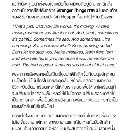
แม้คำนี้จะดูไม่น่าพึงพอใจแต่มันก็อาจมีข้อดีอยู่บ้าง เรานึกถึง
ฉากหนึ่งจากซีรี่ย์ดังอย่าง
Stranger Things ภาค 3
ในตอนท้าย
ของซีซันกับจดหมายเปิดใจที่ Hopper ทิ้งเอาไว้ให้กับ Eleven
“That’s just…not how life works. It’s moving. Always
moving, whether you like it or not. And, yeah, sometimes
it’s painful. Sometimes it’s sad. And sometimes…it’s
surprising. So, you know what? Keep growing up kid.
Don’t let me stop you. Make mistakes, learn from ’em,
and when life hurts you, because it will, remember the
hurt. The hurt is good. It means you’re out of that cave.”
เพราะการผิดพลาดนั้นเป็นเรื่องปกติที่เกิดขึ้นกับมนุษย์ทุกคน
บนโลกใบนี้ ไม่มีใครไม่เคยสะดุดล้ม หรือลิ้มรสความผิดหวัง
ชีวิตหยิบยื่นบทเรียนเหล่านี้ให้กับเราเสมอเพื่อให้เราได้เรียนรู้ที่
จะเปลี่ยนแปลงความล้มเหลวให้เป็นโอกาส เปลี่ยนความกลัวให้
เป็นความกล้า เพื่อเป็นเชื้อเพลิงในการพัฒนาตัวเอง กระทั่งเป็น
แรงผลักดันให้เริ่มต้นใหม่
การเปิดใจยอมรับกับความผิดพลาดที่เกิดขึ้นในทุกๆ เรื่องอาจ
ไม่ใช่เรื่องง่าย แต่หากเราพยายามและให้โอกาสกับมันอีกสัก
หน่อย เก็บเอาความผิดหวังเป็นประสบการณ์และเป็นส่วนหนึ่ง