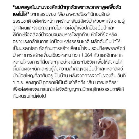
“ผมขอพูดในนามของสัตว์ป่าทุกตัวเพราะพวกเขาพูดเพื่อตัว
เองไม่ได้”
วาทกรรมของ
“สืบ นาคะเสถียร”
นักอนุรักษ์
ธรรมชาติ อดีตหัวหน้าเขตรักษาพันธุ์สัตว์ป่าห้วยขาแข้ง ชายผู้
อุทิศตนและจิตวิญญาณในการต่อสู้เพื่อปกป้องผืนป่าและ
พิทักษ์ชีวิตสัตว์ป่าจวบจนลมหายใจสุดท้าย หัวใจที่ยืดหยัด
อย่างแรงกล้าในการปกป้องแหล่งธรรมชาติ ผลักดันผืนป่าให้
เป็นมรดกโลก คัดค้านการสร้างเขื่อนน้ำโจน รวมถึงอพยพสัตว์
ป่าจากการสร้างเขื่อนเชี่ยวหลาน กว่า 1,364 ตัว และอีกหลาก
หลายโครงการที่สืบสละทุกอย่างแม้กระทั่งชีวิต เพื่อให้สังคมได้
ตื่นตัวตระหนักและรับรู้ถึงความสำคัญของผืนป่าและเหล่าสัตว์
ป่าน้อยใหญ่ที่อาศัยอยู่เป็นบ้าน หลังจากการจากไปของสืบ วันที่
1 ก.ย. ของทุกปี ถูกยกให้เป็นวันรำลึกถึง “สืบ นาคะเสถียร”
เพื่อส่งต่อเจตนารมณ์แห่งจิตวิญญาณนักอนุรักษ์ธรรมชาติให้
กับคนรุ่นใหม่ต่อไป