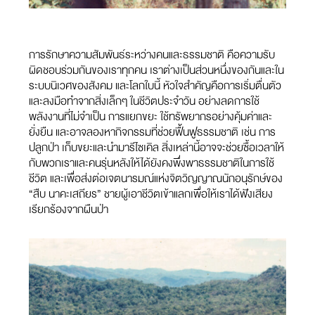
การรักษาความสัมพันธ์ระหว่างคนและธรรมชาติ คือความรับ
ผิดชอบร่วมกันของเราทุกคน เราต่างเป็นส่วนหนึ่งของกันและใน
ระบบนิเวศของสังคม และโลกใบนี้ หัวใจสำคัญคือการเริ่มตื่นตัว
และลงมือทำจากสิ่งเล็กๆ ในชีวิตประจำวัน อย่างลดการใช้
พลังงานที่ไม่จำเป็น การแยกขยะ ใช้ทรัพยากรอย่างคุ้มค่าและ
ยั่งยืน และอาจลองหากิจกรรมที่ช่วยฟื้นฟูธรรมชาติ เช่น การ
ปลูกป่า เก็บขยะและนำมารีไซเคิล สิ่งเหล่านี้อาจจะช่วยซื้อเวลาให้
กับพวกเราและคนรุ่นหลังให้ได้ยังคงพึ่งพาธรรมชาติในการใช้
ชีวิต และเพื่อส่งต่อเจตนารมณ์แห่งจิตวิญญาณนักอนุรักษ์ของ
“สืบ นาคะเสถียร” ชายผู้เอาชีวิตเข้าแลกเพื่อให้เราได้ฟังเสียง
เรียกร้องจากผืนป่า