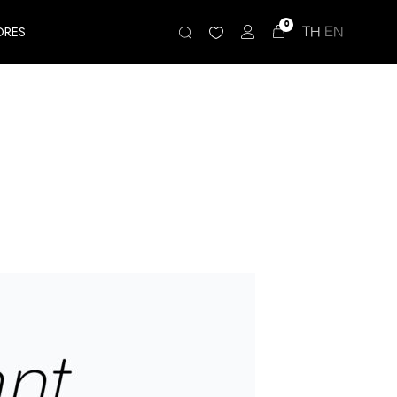
0
TH
EN
ORES