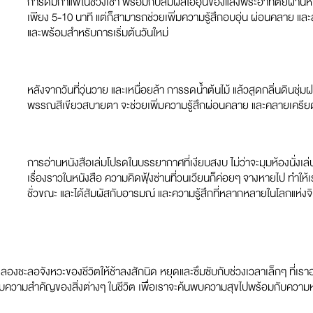
การดื่มกาแฟในช่วงเช้า พร้อมกับสัมผัสไออุ่นของแสงพระอาทิตย์ผ่านหน้
เพียง 5-10 นาที แต่ก็สามารถช่วยเพิ่มความรู้สึกอบอุ่น ผ่อนคลาย และสง
และพร้อมสำหรับการเริ่มต้นวันใหม่
หลังจากวันที่วุ่นวาย และเหนื่อยล้า การรดน้ำต้นไม้ แล้วสูดกลิ่นดินช
พรรณสีเขียวสบายตา จะช่วยเพิ่มความรู้สึกผ่อนคลาย และคลายเครียดไ
การอ่านหนังสือเล่มโปรดในบรรยากาศที่เงียบสงบ ไม่ว่าจะมุมห้องนั่งเล่น 
เรื่องราวในหนังสือ ความคิดฟุ้งซ่านที่วนเวียนก็ค่อยๆ จางหายไป ทำให
ชั่วขณะ และได้สัมผัสกับอารมณ์ และความรู้สึกที่หลากหลายในโลกแห่ง
งลองชะลอจังหวะของชีวิตให้ช้าลงสักนิด หยุดและซึมซับกับช่วงเวลาเล็กๆ ที่เรา
บความสำคัญของสิ่งต่างๆ ในชีวิต เพื่อเราจะค้นพบความสุขไปพร้อมกับควา