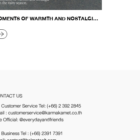
OMENTS OF WARMTH AND NOSTALGIA
 THE RAINY SEASON
EAD MORE
NTACT US
 Customer Service Tel:
(+66) 2 392 2845
ail : customerservice@karmakamet.co.th
e Official:
@everydayandfriends
 Business Tel :
(+66) 2391 7391