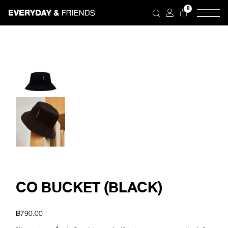
Skip
0
to
the
content
CO BUCKET (BLACK)
฿
790.00