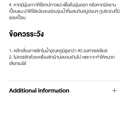
4. หากมีฝุ่นเกาะให้ใช้เทปกาวแปะเพื่อดึงฝุ่นออก หรือหากมีคราบ
เปื้อนแนะนำให้ใช้แปรงขนอ่อนจุ่มน้ำที่ผสมกับสบู่อ่อนๆ ถูบริเวณที่มี
รอยเปื้อน
ข้อควรระวัง
1. หลีกเลี่ยงการซักในน้ำอุณหภูมิสูงกว่า 40 องศาเซลเซียส
2. ไม่ควรซักด้วยเครื่องซักผ้าบ่อยจนเกินไป เพราะจะทำให้หมวก
เสียทรงได้
Additional information