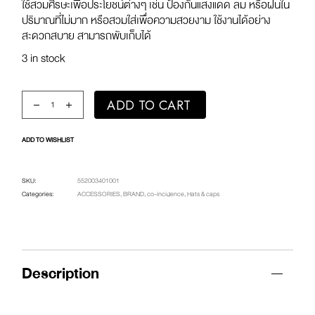
ใช้สวมศีรษะเพื่อประโยชน์ต่างๆ เช่น ป้องกันแสงแดด ลม หรือฝนใน
ปริมาณที่ไม่มาก หรือสวมใส่เพื่อความสวยงาม ใช้งานได้อย่าง
สะดวกสบาย สามารถพับเก็บได้
3 in stock
co Bucket (Black) quantity
ADD TO CART
ADD TO WISHLIST
SKU:
552003401001
Categories:
ACCESSORIES
,
BRAND
,
co-incidence
,
Hats & caps
Description