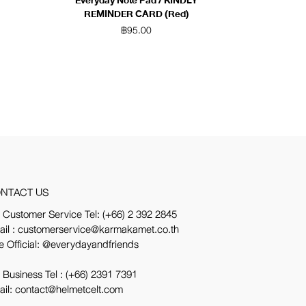
Everyday Note Pad / KINDLY
REMINDER CARD (Red)
฿
95.00
NTACT US
 Customer Service Tel:
(+66) 2 392 2845
ail : customerservice@karmakamet.co.th
e Official:
@everydayandfriends
 Business Tel :
(+66) 2391 7391
ail: contact@helmetcelt.com