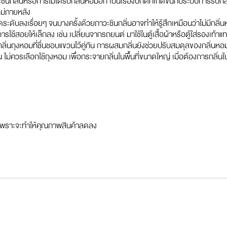
นกลิ่นหรือการไม่ได้รับกลิ่นหอมอีก เป็นเรื่องปกติที่เกิดขึ้นกับระบบการรับกลิ
หม่ภายหลัง
ดระดับลงเรื่อยๆ จนบางครั้งด้วยภาวะชินกลิ่นอาจทำให้รู้สึกเหมือนว่าไม่มีกลิ่นหอ
การใช้สอยให้เล็กลง เช่น เปลี่ยนจากรถยนต์ มาใช้ในตู้เสื้อผ้าหรือตู้ใส่รองเท้าแ
ถุงหอมที่ชื่นชอบแขวนไว้คู่กัน การผสมกลิ่นยังช่วยปรับสมดุลของกลิ่นหอมนั้
น ไม่ควรเลือกใช้ถุงหอม เพื่อกระจายกลิ่นในพื้นที่ขนาดใหญ่ เมื่อต้องการกลิ่น
รง เพราะจะทำให้คุณภาพสินค้าลดลง