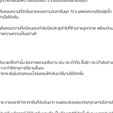
งกรุ่นๆ และแยมรสหวานซ่อนเปรี้ยว จากฝีมือของคนรักของคุณ
ลิ่นหอมหวานที่มีกลิ่นอายของความวินเทจในยุค 70’s ยุคแห่งความป๊อปสุดขั
เมื่อได้กลิ่น
ิ่นหอมหวานที่เหมือนคุณกำลังเปิดประตูเข้าไปที่ร้านขายลูกกวาด พร้อมกั
องการความหวานเป็นอย่างดี
ะมีขนาดเล็กเท่านั้น โดยการแขวนหรือวาง เช่น กระเป๋าถือ ลิ้นชัก กระเป๋าเดินทาง
ราะจะทำให้อายุการใช้งานสั้นลง
การกระตุ้นโมเลกุลของน้ำมันหอมให้กลับมาใช้งานได้อีกครั้ง
ะกระจายออกช้าๆจากกลิ่นที่เข้มข้นมาก จนลดระดับลงและค่อยๆจางหายไปภายใน