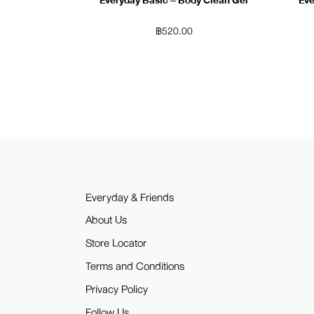
Everyday Basic – Body Clean Gel
Eve
฿
520.00
Everyday & Friends
About Us
Store Locator
Terms and Conditions
Privacy Policy
Follow Us