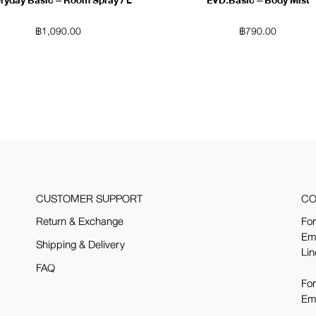
ryday Basic – Room Spray / L
EVD.Basic – Body Mist
฿
1,090.00
฿
790.00
CUSTOMER SUPPORT
CO
Return & Exchange
For
Em
Shipping & Delivery
Lin
FAQ
For
Em