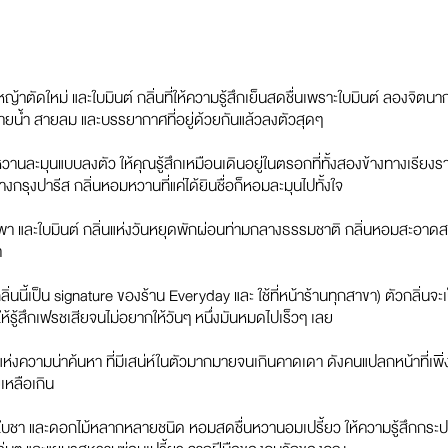
ดใหม่ และใบมินต์ กลิ่นที่ให้ความรู้สึกเย็นสดชื่นเพราะใบมินต์ ลองจิตนาการ
สายน้ำ สายลม และบรรยากาศที่อยู่ด้วยกันแล้วลงตัวสุดๆ
านละมุนแบบลงตัว ให้คุณรู้สึกเหมือนเดินอยู่ในตรอกที่ทั้งสองข้างทางเรี
รุงปารีส กลิ่นหอมหวานที่แค่ได้ยินชื่อก็หอมละมุนไปทั้งใจ
ระพา และใบมินต์ กลิ่นแห่งวันหยุดพักผ่อนท่ามกลางธรรมชาติ กลิ่นหอมสะอา
า
นนี้เป็น signature ของร้าน Everyday และ ใช้ที่หน้าร้านทุกสาขา) ตัวกลิ่นจะเ
ำให้รู้สึกเฟรชเสียจนไม่อยากให้วันๆ หนึ่งมันหมดไปเร็วๆ เลย
ห่งความน่าค้นหา ที่มีเสน่ห์ในตัวมากมายจนเกินคาดเดา ดังคนแปลกหน้าที่เพิ
ยเหลือเกิน
า และดอกไม้หลากหลายชนิด หอมสดชื่นหวานอมเปรี้ยว ให้ความรู้สึกกระปรี