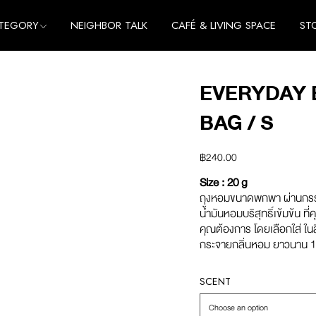
TEGORY
NEIGHBOR TALK
CAFÉ & LIVING SPACE
ST
me
e
EVERYDAY 
thing
me
BAG / S
cessories
e
thing
฿
240.00
cessories
Size : 20 g
ถุงหอมขนาดพกพา ผ่านกรรม
น้ำมันหอมบริสุทธิ์เข้มข้น ที่
คุณต้องการ โดยเลือกใส่ ในลิ
กระจายกลิ่นหอม ยาวนาน 1
SCENT
Choose an option