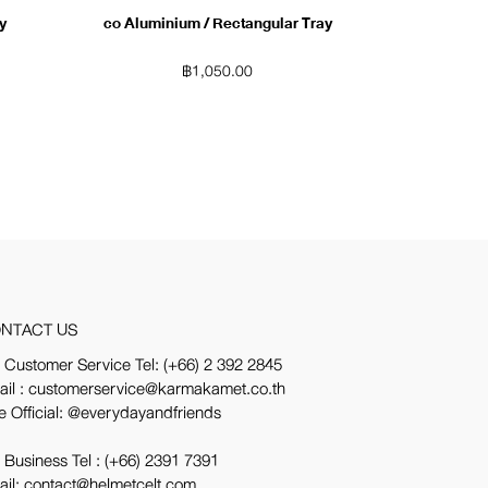
y
co Aluminium / Rectangular Tray
฿
1,050.00
NTACT US
 Customer Service Tel:
(+66) 2 392 2845
ail : customerservice@karmakamet.co.th
e Official:
@everydayandfriends
 Business Tel :
(+66) 2391 7391
ail: contact@helmetcelt.com