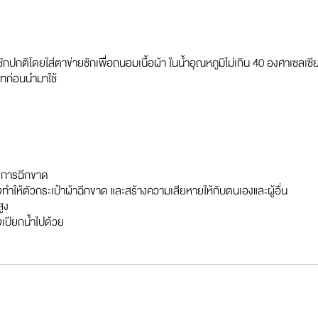
ักปกติโดยใส่ตาข่ายซักเพื่อถนอมเนื้อผ้า ในน้ำอุณหภูมิไม่เกิน 40 องศาเซลเซี
ิทก่อนนำมาใช้
ิดการฉีกขาด
จทำให้ตัวกระเป๋าผ้าฉีกขาด และสร้างความเสียหายให้กับตนเองและผู้อื่น
ูง
จเปียกน้ำไปด้วย