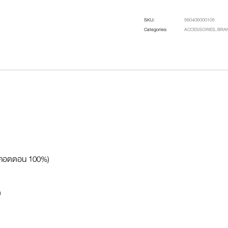
SKU:
560406000105
Categories:
ACCESSORIES
,
BRA
 (คอตตอน 100%)
)