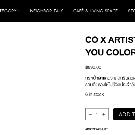
TEGORY
NEIGHBOR TALK
CAFÉ & LIVING SPACE
ST
me
e
CO X ARTIS
thing
me
YOU COLO
cessories
e
thing
฿
890.00
cessories
กระเป๋าผ้าแคนวาสสกรีนล
รวมถึงของใช้ในชีวิตประจำว
6 in stock
co x Artist 2023 Tote
ADD T
ADD TO WISHLIST